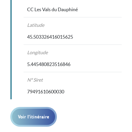
CC Les Vals du Dauphiné
Latitude
45.503326416015625
Longitude
5.445480823516846
N° Siret
79491610600030
Voir l'itinéraire