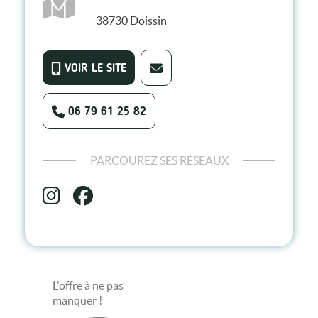
38730
Doissin
VOIR LE SITE
06 79 61 25 82
PARCOUREZ SES RÉSEAUX
L'offre à ne pas
manquer !